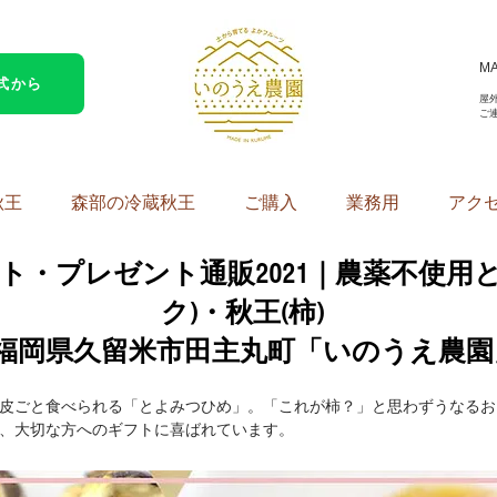
M
公式から
​
ご
秋王
森部の冷蔵秋王
ご購入
業務用
アク
ト・プレゼント通販2021｜農薬不使用
ク)・秋王(柿)
福岡県久留米市田主丸町「いのうえ農園
皮ごと食べられる「とよみつひめ」。
「これが柿？」と思わずうなるお
、大切な方への
ギフトに喜ばれています。