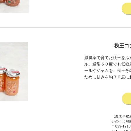
秋王コ
減農薬で育てた秋王をふ
ル。通常５０度でも低糖
ールやジャムを、秋王そ
ために甘みを約３０度に
【農園事務
いのうえ
〒839-1