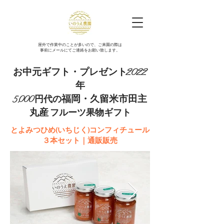
​屋外で作業中のことが多いので、ご来園の際は
事前にメールにてご連絡をお願い致します。
お中元ギフト・プレゼント2022
年
福岡・久留米市田主
5,000円代の
丸産
フルーツ果物ギフト
とよみつひめ(いちじく)コンフィチュール
３本セット｜通販販売