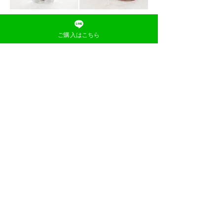
お中元フルーツギフト2022におすすめ
ご購入はこちら
：
の理由４
おしゃれなデザイン
​「いのうえ農園」のある福岡県久留米
市田主丸町にある雄大な「耳納連
山」。「耳納連山」がモチーフのロゴ
マークを中心に、パッケージは、贈り
物にしていただきやすいようなお洒落
なデザインに仕上げました。贈り物に